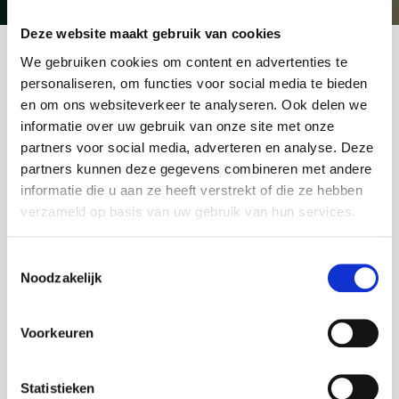
Deze website maakt gebruik van cookies
We gebruiken cookies om content en advertenties te
Op woensdag 22 november is het weer zover,
personaliseren, om functies voor social media te bieden
de Tweede Kamer verkiezingen. De strijd
en om ons websiteverkeer te analyseren. Ook delen we
tussen de diverse partijen is losgebarsten. Met
informatie over uw gebruik van onze site met onze
partners voor social media, adverteren en analyse. Deze
verschillende crisissen zowel nationaal als
partners kunnen deze gegevens combineren met andere
internationaal is er genoeg om over na te
informatie die u aan ze heeft verstrekt of die ze hebben
denken. Ook de arbeidsmarkt ligt onder een
verzameld op basis van uw gebruik van hun services.
vergrootglas. Wat zeggen de grootste partijen
Toestemmingsselectie
erover? Zeggen ze er überhaupt iets over? Wij
Noodzakelijk
zetten de highlights van de grootste partijen
(in de peilingen) kort voor je op een rijtje.
Voorkeuren
VVD
De VVD legt de focus op de sectoren waar grote
Statistieken