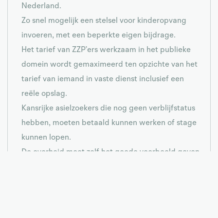
Nederland.
Zo snel mogelijk een stelsel voor kinderopvang
invoeren, met een beperkte eigen bijdrage.
Het tarief van ZZP’ers werkzaam in het publieke
domein wordt gemaximeerd ten opzichte van het
tarief van iemand in vaste dienst inclusief een
reële opslag.
Kansrijke asielzoekers die nog geen verblijfstatus
hebben, moeten betaald kunnen werken of stage
kunnen lopen.
De overheid moet zelf het goede voorbeeld geven
door minder flexwerkers en ZZP’ers in te huren en
meer mensen een vast contract te bieden.