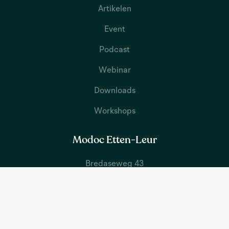
Artikelen
Event
Podcast
Webinar
Downloads
Workshops
Modoc Etten-Leur
Bredaseweg 43
4872 LA Etten-Leur
T 076 – 3036310
Modoc Tholen