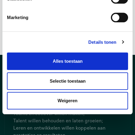
Loopbaanontwikkeling en talentprogramma’s
We begeleiden medewerkers in hun persoonlijke
Marketing
groei en loopbaan, zodat talent behouden blijft en
beter wordt ingezet binnen de organisatie.
Details tonen
Alles toestaan
Voor wie?
Selectie toestaan
Wij werken voor organisaties in West-Brabant en
Zeeland die:
Weigeren
Leidinggevenden en managers willen versterken;
Teams effectiever willen maken;
Talent willen behouden en laten groeien;
Leren en ontwikkelen willen koppelen aan