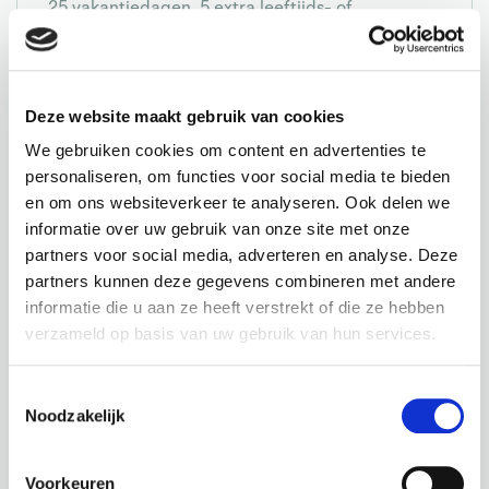
25 vakantiedagen, 5 extra leeftijds- of
lengtedagen en 13 ADV-dagen.
Reiskostenvergoeding van € 0,23 per kilometer
(maximaal 30 kilometer enkele reis) en een
Deze website maakt gebruik van cookies
thuiswerkvergoeding van € 2,40 per dag.
We gebruiken cookies om content en advertenties te
Een sterke pensioenregeling waarbij jij 6%
personaliseren, om functies voor social media te bieden
en om ons websiteverkeer te analyseren. Ook delen we
bijdraagt en de werkgever de rest voor haar
informatie over uw gebruik van onze site met onze
rekening neemt.
partners voor social media, adverteren en analyse. Deze
Een winstdelingsregeling van 3% van de omzet.
partners kunnen deze gegevens combineren met andere
Een fitnessabonnement, cafetariaregeling en
informatie die u aan ze heeft verstrekt of die ze hebben
verzameld op basis van uw gebruik van hun services.
fiscaal voordeel via vakbondsuitruil.
Een zelfstandige functie met veel ruimte voor
Toestemmingsselectie
eigen initiatief;
Noodzakelijk
Internationale samenwerking met collega’s binnen
Europa en de Verenigde Staten;
Voorkeuren