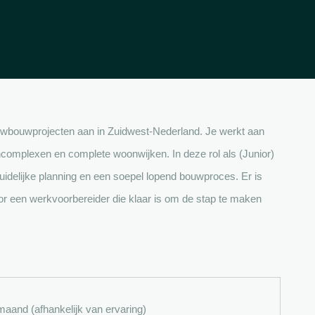
euwbouwprojecten aan in Zuidwest-Nederland. Je werkt aan
omplexen en complete woonwijken. In deze rol als (Junior)
uidelijke planning en een soepel lopend bouwproces. Er is
oor een werkvoorbereider die klaar is om de stap te maken
maand (afhankelijk van ervaring)