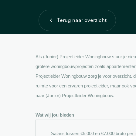
Terug naar overzicht
Als (Junior) Projectleider Woningbouw stuur je ni
grotere woningbouwprojecten zoals appartementenc
Projectleider Woningbouw zorg je voor overzicht, d
ruimte voor een ervaren projectleider, maar ook v
naar (Junior) Projectleider Woningbouw.
Wat wij jou bieden
Salaris tussen €5.000 en €7.000 bruto per 