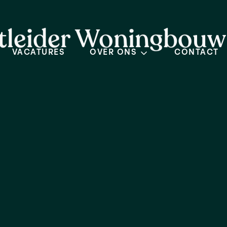
ctleider Woningbouw
VACATURES
OVER ONS
CONTACT