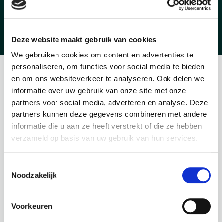
Deze website maakt gebruik van cookies
Direct solliciteren
We gebruiken cookies om content en advertenties te
personaliseren, om functies voor social media te bieden
en om ons websiteverkeer te analyseren. Ook delen we
informatie over uw gebruik van onze site met onze
Wil jij als
Corporate Recruiter
doorgroeien in het vak en
partners voor social media, adverteren en analyse. Deze
je ontwikkelen tot een stevige gesprekspartner voor
partners kunnen deze gegevens combineren met andere
hiring managers? In deze rol bij een internationale
informatie die u aan ze heeft verstrekt of die ze hebben
marktleider in de automotive sector bouw je actief mee
verzameld op basis van uw gebruik van hun services.
aan sterke teams binnen logistiek en techniek. Je krijgt
Toestemmingsselectie
veel verantwoordelijkheid, werkt met verschillende
Noodzakelijk
functies en niveaus en ontwikkelt jezelf stap voor stap
naar een bredere rol als Corporate Recruiter binnen een
Voorkeuren
organisatie die groei en ontwikkeling centraal stelt.