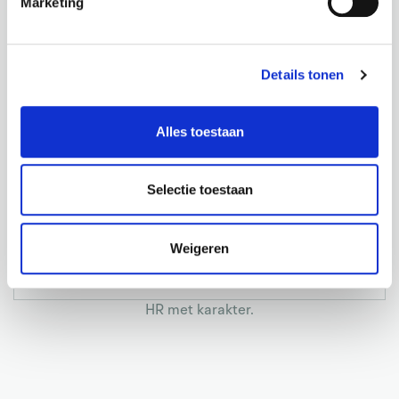
Marketing
Waarom Modoc?
Details tonen
Alles toestaan
Focus op ambities, skills en ontwikkeling, niet
alleen op je CV
Selectie toestaan
Persoonlijke begeleiding, ook voor latente
werkzoekenden
Sterk netwerk van werkgevers in Etten-Leur en
Weigeren
omgeving
Betrokken, mensgerichte aanpak
HR met karakter.