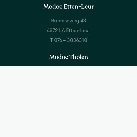
Modoc Etten-Leur
Bredaseweg 43
4872 LA Etten-Leur
T 076 – 3036310
Modoc Tholen
Welgelegen 2b
4691 SJ Tholen
T 0166 – 744015
Contactgegevens
info@modoc.nl