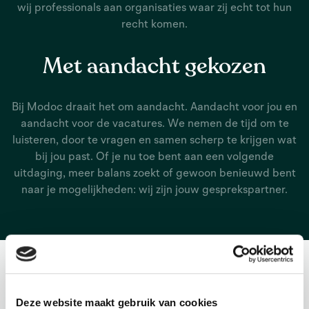
wij professionals aan organisaties waar zij echt tot hun
recht komen.
Met aandacht gekozen
Bij Modoc draait het om aandacht. Aandacht voor jou en
aandacht voor de vacatures. We nemen de tijd om te
luisteren, door te vragen en samen scherp te krijgen wat
bij jou past. Of je nu toe bent aan een volgende
uitdaging, meer balans zoekt of gewoon benieuwd bent
naar je mogelijkheden: wij zijn jouw gesprekspartner.
Deze website maakt gebruik van cookies