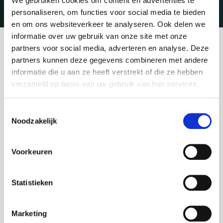
We gebruiken cookies om content en advertenties te
Terug naar overzicht
personaliseren, om functies voor social media te bieden
en om ons websiteverkeer te analyseren. Ook delen we
informatie over uw gebruik van onze site met onze
partners voor social media, adverteren en analyse. Deze
Het is dit jaar belangrijker dan ooit voor
partners kunnen deze gegevens combineren met andere
werkgevers om te investeren in hun
informatie die u aan ze heeft verstrekt of die ze hebben
werknemers. Door de uiteenlopende vraag en
verzameld op basis van uw gebruik van hun services.
aanbod op de arbeidsmarkt per branche is het
Toestemmingsselectie
een enorme uitdaging om passend talent te
Noodzakelijk
vinden.
Uit Branhams boek ‘De 7 verborgen waarom vertrokken’
Voorkeuren
(2005) laat zien dat werknemers veelal wisselen van
baan door onder meer te weinig groei- en
Statistieken
ontwikkelingsmogelijkheden. Ook ervaren werknemers
wanneer ze te weinig waardering, erkenning én
Marketing
coaching tijdens hun loopbaan ontvangen. Iets waar we