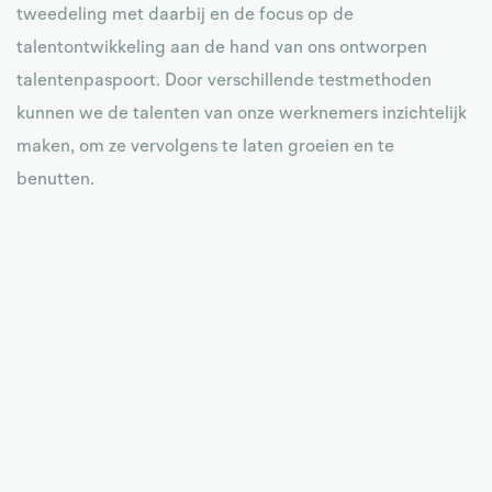
tweedeling met daarbij en de focus op de
talentontwikkeling aan de hand van ons ontworpen
talentenpaspoort. Door verschillende testmethoden
kunnen we de talenten van onze werknemers inzichtelijk
maken, om ze vervolgens te laten groeien en te
benutten.
Nieuwsgierig geworden? Iedere tweede maandag van
de maand gaan we een podcast lanceren waarbij onze
ervaringsdeskundigen over onze manier van inspirerend
werkgeverschap. In februari staat talentmanagement als
onderwerp centraal. Dus houd onze sociale media vooral
in de gaten om te worden!
Benieuwd naar de mogelijkheden die Modoc jou kan
bieden om jouw talenten, of die van jouw werknemers,
optimaal te ontdekken, ontwikkelen én benutten? Neem