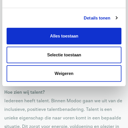
binnen Modoc juist veel aandacht aan schenken en
continue investering in doen en innovatief in zijn. Het
Details tonen
vinden, behouden en behouden van het juiste talent
blijkt echter een grote uitdaging voor veel
Alles toestaan
bedrijven. 2021 is een belangrijk keerpunt waarin
talentmanagement een cruciaal onderdeel van de
Selectie toestaan
bedrijfsvoering te worden om alle resultaten te leveren
die wordt gestoken in het vinden van het juiste talent, te
Weigeren
behouden binnen de organisatie.
Hoe zien wij talent?
Iedereen heeft talent. Binnen Modoc gaan we uit van de
inclusieve, positieve talentbenadering. Talent is een
unieke eigenschap die naar voren komt in een bepaalde
situatie. Dit zorgt voor energie, voldoening en plezier in