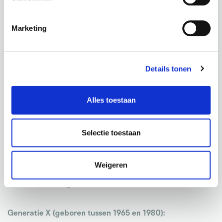
ieder individu is anders).
Babyboomers (geboren tussen 1946 en 1964):
Marketing
Een kenmerk van Boomers is dat ze leven om te werken.
Het zijn hardwerkende individuen die vaak een sterke
arbeidsethos hebben. Ze kunnen zich sterk verbonden
Details tonen
voelen met hun werk en vinden aanwezigheid belangrijk.
Ze ervaren mogelijk druk om taken af te ronden voordat
Alles toestaan
ze met vakantie gaan. Ze hebben de neiging om zichzelf
veel verantwoordelijkheid te geven en voelen zich
Selectie toestaan
verantwoordelijk voor hun team. Babyboomers kunnen
de neiging hebben om lange uren te werken om ervoor
Weigeren
te zorgen dat alles op het werk soepel verloopt voordat
ze met vakantie gaan.
Generatie X (geboren tussen 1965 en 1980):