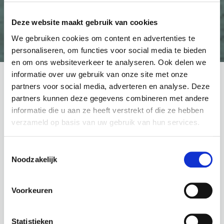
Deze website maakt gebruik van cookies
We gebruiken cookies om content en advertenties te
Terug naar overzicht
personaliseren, om functies voor social media te bieden
en om ons websiteverkeer te analyseren. Ook delen we
informatie over uw gebruik van onze site met onze
De zomerperiode kan voor veel mensen naast
partners voor social media, adverteren en analyse. Deze
partners kunnen deze gegevens combineren met andere
een leuke periode, ook een stressperiode zijn.
informatie die u aan ze heeft verstrekt of die ze hebben
Niet alleen vanwege het regelen van een
verzameld op basis van uw gebruik van hun services.
vakantie, maar ook vanwege het zorgen voor
de juiste opvang van de kinderen tijdens de
Toestemmingsselectie
Noodzakelijk
schoolvakanties en de stress op werk om alles
op tijd af te ronden. Vooral dit laatste is iets
Voorkeuren
waar we graag op inzoomen, want ook hierbij
zien we verschillen in generaties (sidenote:
Statistieken