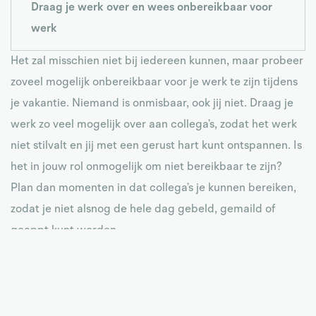
Draag je werk over en wees onbereikbaar voor
werk
Het zal misschien niet bij iedereen kunnen, maar probeer
zoveel mogelijk onbereikbaar voor je werk te zijn tijdens
je vakantie. Niemand is onmisbaar, ook jij niet. Draag je
werk zo veel mogelijk over aan collega’s, zodat het werk
niet stilvalt en jij met een gerust hart kunt ontspannen. Is
het in jouw rol onmogelijk om niet bereikbaar te zijn?
Plan dan momenten in dat collega’s je kunnen bereiken,
zodat je niet alsnog de hele dag gebeld, gemaild of
geappt kunt worden.
Belangrijk hierbij is dat je vooral aangeeft wat voor jou
hierin goed is. Werkt het voor jou om je out of office
eerder aan te zetten en later uit te doen? Vooral doen!