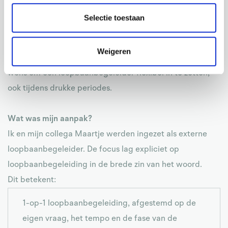
loopbaanbegeleider die medewerkers veilig,
Selectie toestaan
vertrouwelijk en zonder organisatiebelang kon
ondersteunen. Gesprekken die los staan van
Weigeren
beoordeling, HR-gesprekken of dossiers. Ook was er de
wens om een loopbaanbegeleider flexibel in te zetten,
ook tijdens drukke periodes.
Wat was mijn aanpak?
Ik en mijn collega Maartje werden ingezet als externe
loopbaanbegeleider. De focus lag expliciet op
loopbaanbegeleiding in de brede zin van het woord.
Dit betekent:
1-op-1 loopbaanbegeleiding, afgestemd op de
eigen vraag, het tempo en de fase van de