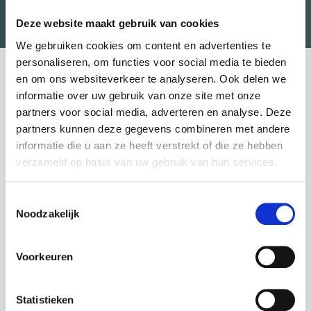
Terug naar overzicht
Deze website maakt gebruik van cookies
We gebruiken cookies om content en advertenties te
personaliseren, om functies voor social media te bieden
en om ons websiteverkeer te analyseren. Ook delen we
Voeten in het zand, een mooie wandeling in de bergen of
informatie over uw gebruik van onze site met onze
een fijne stedentrip. De vakantieperiode is er voor
partners voor social media, adverteren en analyse. Deze
iedereen om te ontspannen, te genieten en even geen
partners kunnen deze gegevens combineren met andere
verplichtingen te hebben. Het is voor velen een periode
informatie die u aan ze heeft verstrekt of die ze hebben
verzameld op basis van uw gebruik van hun services.
om hun energielevel een boost te geven en eventuele
stress van de voorgaande periode te elimineren. Aan al
Toestemmingsselectie
e
het moois komt echter een einde en ooit staat die 1
Noodzakelijk
werkdag na je vakantie weer gepland.
Veel mensen zien ertegen op om na hun vakantie weer
Voorkeuren
aan de slag te gaan. Uit onderzoek van Synovate blijkt
zelfs dat 46% met tegenzin weer opstart. Ondanks dat
Statistieken
velen hun werk leuk vinden én gelukkiger worden van