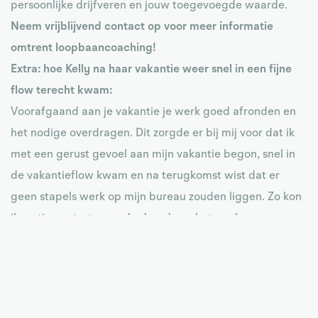
persoonlijke drijfveren en jouw toegevoegde waarde.
Neem vrijblijvend contact op voor meer informatie
omtrent loopbaancoaching!
Extra: hoe Kelly na haar vakantie weer snel in een fijne
flow terecht kwam:
Voorafgaand aan je vakantie je werk goed afronden en
het nodige overdragen. Dit zorgde er bij mij voor dat ik
met een gerust gevoel aan mijn vakantie begon, snel in
de vakantieflow kwam en na terugkomst wist dat er
geen stapels werk op mijn bureau zouden liggen. Zo kon
ik rustig opstarten en de draad van het werk weer
oppakken. Als je geluk in je werk ervaart en je leuke
collega’s hebt, maakt dit de drempel om weer te
beginnen natuurlijk vele malen lager. Je hebt zin om
iedereen weer te zien en je vakantieverhalen te delen.