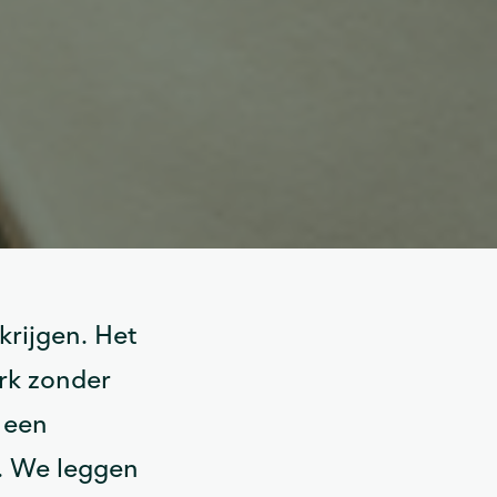
rijgen. Het
rk zonder
t een
. We leggen