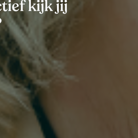
ef kijk jij
?