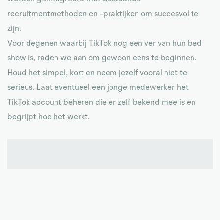
recruitmentmethoden en -praktijken om succesvol te
zijn.
Voor degenen waarbij TikTok nog een ver van hun bed
show is, raden we aan om gewoon eens te beginnen.
Houd het simpel, kort en neem jezelf vooral niet te
serieus. Laat eventueel een jonge medewerker het
TikTok account beheren die er zelf bekend mee is en
begrijpt hoe het werkt.
Benieuwd hoe we bij Modoc TikTok hebben
opgepakt? Neem eens een kijkje op
ons kanaal
!
Ga naar ons TikTok kanaal