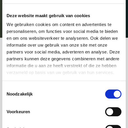
Deze website maakt gebruik van cookies
We gebruiken cookies om content en advertenties te
Terug naar overzicht
personaliseren, om functies voor social media te bieden
en om ons websiteverkeer te analyseren. Ook delen we
informatie over uw gebruik van onze site met onze
In de moderne digitale wereld evolueert
partners voor social media, adverteren en analyse. Deze
partners kunnen deze gegevens combineren met andere
technologie voortdurend en verandert de
informatie die u aan ze heeft verstrekt of die ze hebben
manier waarop we communiceren en met
verzameld op basis van uw gebruik van hun services.
elkaar omgaan. Sociale mediaplatforms spelen
een cruciale rol in deze tijd om met elkaar in
Toestemmingsselectie
Noodzakelijk
contact te staan. Ze bieden dan ook nieuwe
mogelijkheden, niet alleen voor sociale
Voorkeuren
interactie, maar ook voor professionele
doeleinden.